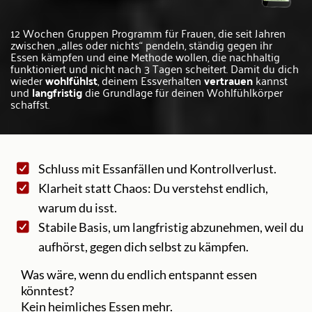
12 Wochen Gruppen Programm für Frauen, die seit Jahren
zwischen „alles oder nichts“ pendeln, ständig gegen ihr
Essen kämpfen und eine Methode wollen, die nachhaltig
funktioniert und nicht nach 3 Tagen scheitert. Damit du dich
wieder
wohlfühlst
, deinem Essverhalten
vertrauen
kannst
und
langfristig
die Grundlage für deinen Wohlfühlkörper
schaffst.
Schluss mit Essanfällen und Kontrollverlust.
Klarheit statt Chaos: Du verstehst endlich,
warum du isst.
Stabile Basis, um langfristig abzunehmen, weil du
aufhörst, gegen dich selbst zu kämpfen.
Was wäre, wenn du endlich entspannt essen
könntest?
Kein heimliches Essen mehr.